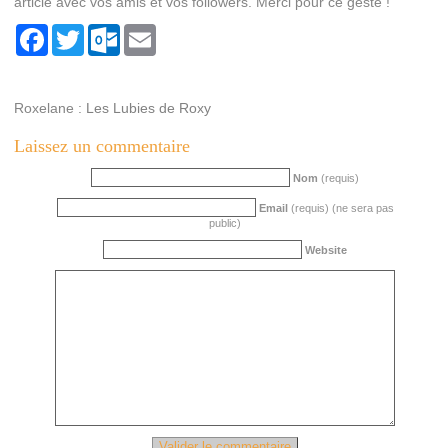
article avec vos amis et vos followers. Merci pour ce geste !
Facebook
Twitter
Outlook.com
Email
Roxelane :
Les Lubies de Roxy
Laissez un commentaire
Nom
(requis)
Email
(requis) (ne sera pas
public)
Website