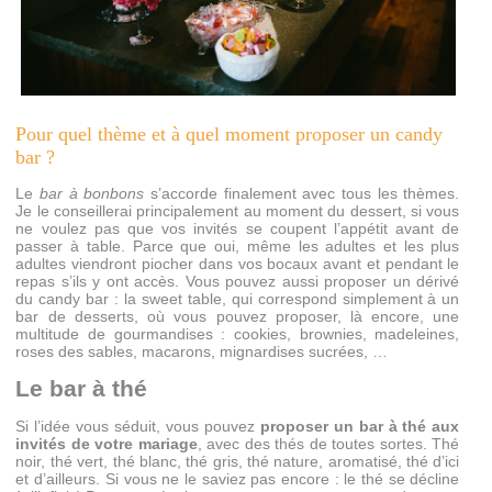
Pour quel thème et à quel moment proposer un candy
bar ?
Le
bar à bonbons
s’accorde finalement avec tous les thèmes.
Je le conseillerai principalement au moment du dessert, si vous
ne voulez pas que vos invités se coupent l’appétit avant de
passer à table. Parce que oui, même les adultes et les plus
adultes viendront piocher dans vos bocaux avant et pendant le
repas s’ils y ont accès. Vous pouvez aussi proposer un dérivé
du candy bar : la sweet table, qui correspond simplement à un
bar de desserts, où vous pouvez proposer, là encore, une
multitude de gourmandises : cookies, brownies, madeleines,
roses des sables, macarons, mignardises sucrées, …
Le bar à thé
Si l’idée vous séduit, vous pouvez
proposer un bar à thé aux
invités de votre mariage
, avec des thés de toutes sortes. Thé
noir, thé vert, thé blanc, thé gris, thé nature, aromatisé, thé d’ici
et d’ailleurs. Si vous ne le saviez pas encore : le thé se décline