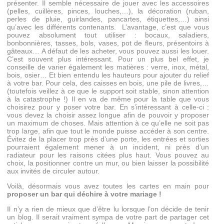
présenter. Il semble nécessaire de jouer avec les accessoires
(pelles, cuillères, pinces, louches,…), la décoration (ruban,
perles de pluie, guirlandes, pancartes, étiquettes,…) ainsi
qu’avec les différents contenants. L’avantage, c’est que vous
pouvez absolument tout utiliser : bocaux, saladiers,
bonbonnières, tasses, bols, vases, pot de fleurs, présentoirs à
gâteaux… A défaut de les acheter, vous pouvez aussi les louer.
C’est souvent plus intéressant. Pour un plus bel effet, je
conseille de varier également les matières : verre, inox, métal,
bois, osier… Et bien entendu les hauteurs pour ajouter du relief
à votre bar. Pour cela, des caisses en bois, une pile de livres,…
(toutefois veillez à ce que le support soit stable, sinon attention
à la catastrophe !) Il en va de même pour la table que vous
choisirez pour y poser votre bar. En s’intéressant à celle-ci :
vous devez la choisir assez longue afin de pouvoir y proposer
un maximum de choses. Mais attention à ce qu’elle ne soit pas
trop large, afin que tout le monde puisse accéder à son centre.
Évitez de la placer trop près d’une porte, les entrées et sorties
pourraient également mener à un incident, ni près d’un
radiateur pour les raisons citées plus haut. Vous pouvez au
choix, la positionner contre un mur, ou bien laisser la possibilité
aux invités de circuler autour.
Voilà, désormais vous avez toutes les cartes en main pour
proposer un bar qui déchire à votre mariage !
Il n’y a rien de mieux que d’être lu lorsque l’on décide de tenir
un blog. Il serait vraiment sympa de votre part de partager cet