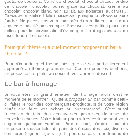
goûts, de couleurs. Carré de chocolat, chocolat chaud, fondue
de chocolat, chocolat fourré, glace au chocolat, crème au
chocolat, chocolat blanc, noir, au lait, aux noisettes, aux fruits…
Faites-vous plaisir ! Mais attention, puisque le chocolat peut
fondre. Ne placez pas votre bar près d’un radiateur ou sur un
espace ensoleillé par exemple. Prévoyez des petites pinces ou
pelles pour le service afin d’éviter que les doigts chauds ne
fasse fondre le chocolat.
Pour quel thème et à quel moment proposer un bar à
chocolat ?
Pour n’importe quel thème, bien que ce soit particulièrement
approprié au thème gourmandise. Comme pour les bonbons,
proposez ce bar plutôt au dessert, voir après le dessert.
Le bar à fromage
Si vous êtes un grand amateur de fromage, alors c’est le
moment de le montrer ! Quitte à
proposer un bar
comme celui-
ci, faites le tour des commerçants-producteurs de votre région
plutôt que faire vos achats au supermarché. C’est aussi
l’occasion de faire des découvertes gustatives, de tester de
nouvelles choses. Votre traiteur pourra très certainement vous
suggérer quelques variétés. Pour ce bar, n’oubliez pas de
proposer les essentiels : du pain, des épices, des noix, diverses
confitures (oignon, figues,…). Et pourquoi pas : une fondue de