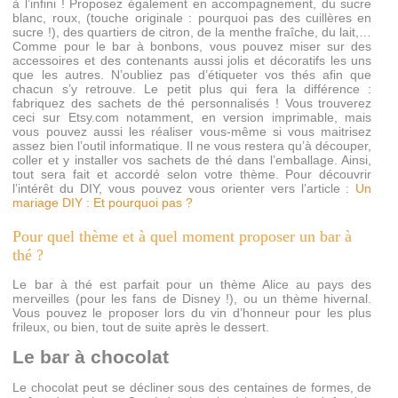
à l’infini ! Proposez également en accompagnement, du sucre
blanc, roux, (touche originale : pourquoi pas des cuillères en
sucre !), des quartiers de citron, de la menthe fraîche, du lait,…
Comme pour le bar à bonbons, vous pouvez miser sur des
accessoires et des contenants aussi jolis et décoratifs les uns
que les autres. N’oubliez pas d’étiqueter vos thés afin que
chacun s’y retrouve. Le petit plus qui fera la différence :
fabriquez des sachets de thé personnalisés ! Vous trouverez
ceci sur Etsy.com notamment, en version imprimable, mais
vous pouvez aussi les réaliser vous-même si vous maitrisez
assez bien l’outil informatique. Il ne vous restera qu’à découper,
coller et y installer vos sachets de thé dans l’emballage. Ainsi,
tout sera fait et accordé selon votre thème. Pour découvrir
l’intérêt du DIY, vous pouvez vous orienter vers l’article :
Un
mariage DIY : Et pourquoi pas ?
Pour quel thème et à quel moment proposer un bar à
thé ?
Le bar à thé est parfait pour un thème Alice au pays des
merveilles (pour les fans de Disney !), ou un thème hivernal.
Vous pouvez le proposer lors du vin d’honneur pour les plus
frileux, ou bien, tout de suite après le dessert.
Le bar à chocolat
Le chocolat peut se décliner sous des centaines de formes, de