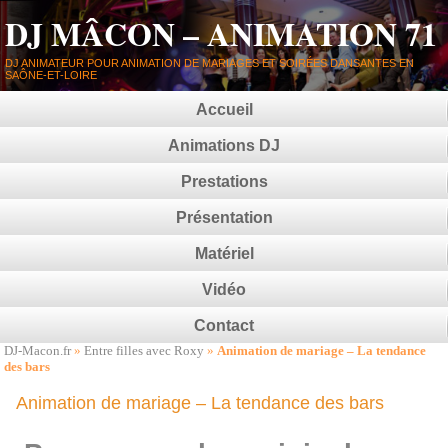
DJ MÂCON – ANIMATION 71
DJ ANIMATEUR POUR ANIMATION DE MARIAGES ET SOIRÉES DANSANTES EN
SAÔNE-ET-LOIRE
Accueil
Animations DJ
Prestations
Présentation
Matériel
Vidéo
Contact
DJ-Macon.fr
»
Entre filles avec Roxy
»
Animation de mariage – La tendance
des bars
Animation de mariage – La tendance des bars