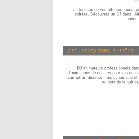
des
En fonction de vos attentes, nous n
soirées. Découvrez un
DJ dans l’Ai
animat
Disc Jockey dans le Rhône
DJ
animateurs professionnels dan
d’animations de qualités pour vos anniv
animation
discrète mais dynamique et
au bout de la nuit d