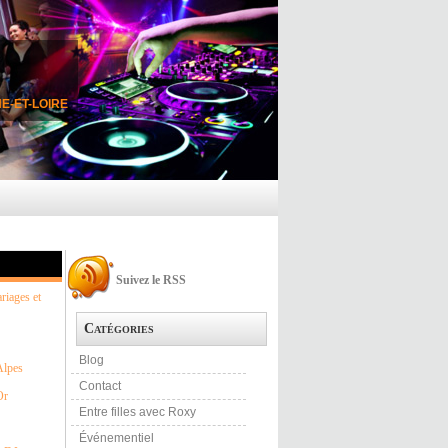
E-ET-LOIRE
Suivez le RSS
riages et
Catégories
Blog
Alpes
Contact
Or
Entre filles avec Roxy
Événementiel