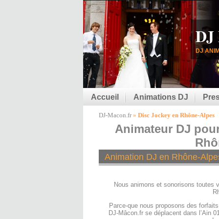
DJ
DJ ANI
Accueil
Animations DJ
Pres
DJ-Macon.fr
»
Disc Jockey en Rhône-Alpes
Animateur DJ pour
Rhô
Animation DJ en Rhône-Alpe
Nous animons et sonorisons toutes v
Rh
Parce-que nous proposons des forfait
DJ-Mâcon.fr se déplacent dans l’Ain 01