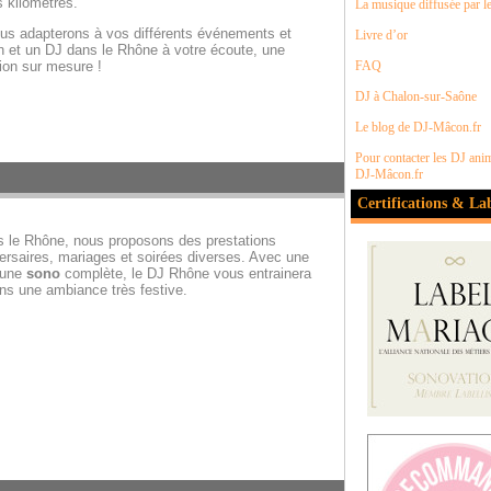
 kilomètres.
La musique diffusée par l
ous adapterons à vos différents événements et
Livre d’or
n
et un
DJ dans le Rhône
à votre écoute, une
ion sur mesure !
FAQ
DJ à Chalon-sur-Saône
Le blog de DJ-Mâcon.fr
Pour contacter les DJ ani
DJ-Mâcon.fr
Certifications & La
s le Rhône, nous proposons des prestations
ersaires, mariages et soirées diverses. Avec une
 une
sono
complète, le DJ Rhône vous entrainera
ans une ambiance très festive.