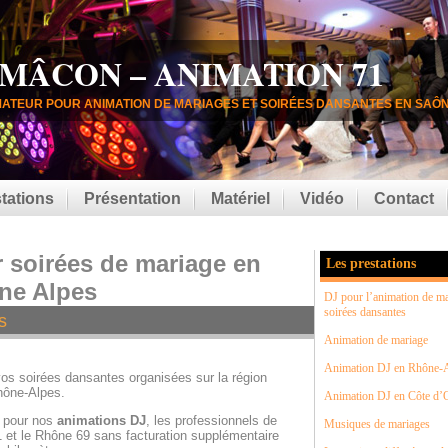
 MÂCON – ANIMATION 71
MATEUR POUR ANIMATION DE MARIAGES ET SOIRÉES DANSANTES EN SAÔN
tations
Présentation
Matériel
Vidéo
Contact
 soirées de mariage en
Les prestations
ne Alpes
DJ pour l’animation de ma
soirées dansantes
s
Animation de mariage
Animation DJ en Rhône-
os soirées dansantes organisées sur la région
ône-Alpes.
Animation DJ en Côte d’
s pour nos
animations DJ
, les professionnels de
Musiques de mariages
 et le Rhône 69 sans facturation supplémentaire